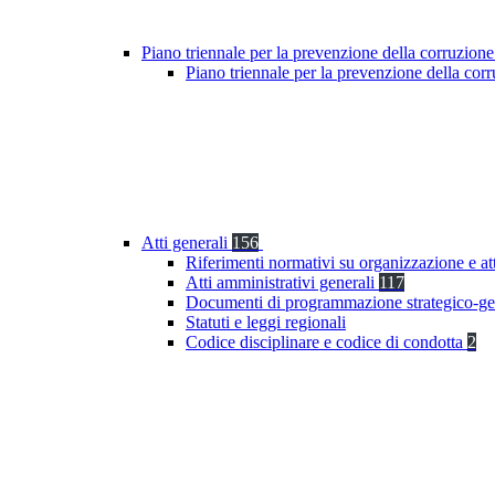
Piano triennale per la prevenzione della corruzione
Piano triennale per la prevenzione della co
Atti generali
156
Riferimenti normativi su organizzazione e at
Atti amministrativi generali
117
Documenti di programmazione strategico-ge
Statuti e leggi regionali
Codice disciplinare e codice di condotta
2