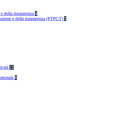
 e della trasparenza
4
rruzione e della trasparenza (PTPCT)
3
tività
22
stionale
8