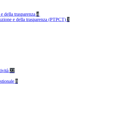
 e della trasparenza
4
rruzione e della trasparenza (PTPCT)
3
tività
22
stionale
8