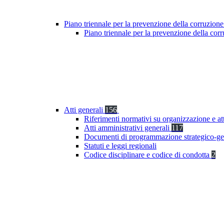
Piano triennale per la prevenzione della corruzione
Piano triennale per la prevenzione della co
Atti generali
156
Riferimenti normativi su organizzazione e at
Atti amministrativi generali
117
Documenti di programmazione strategico-ge
Statuti e leggi regionali
Codice disciplinare e codice di condotta
2