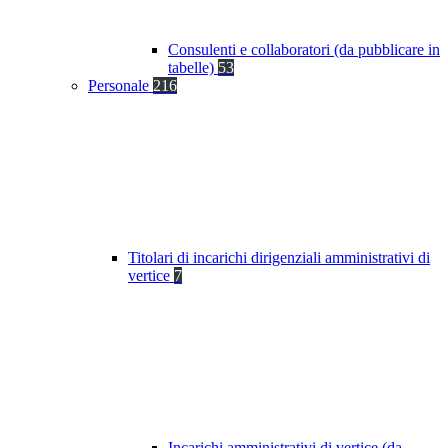
Consulenti e collaboratori (da pubblicare in
tabelle)
53
Personale
216
Titolari di incarichi dirigenziali amministrativi di
vertice
7
Incarichi amministrativi di vertice (da