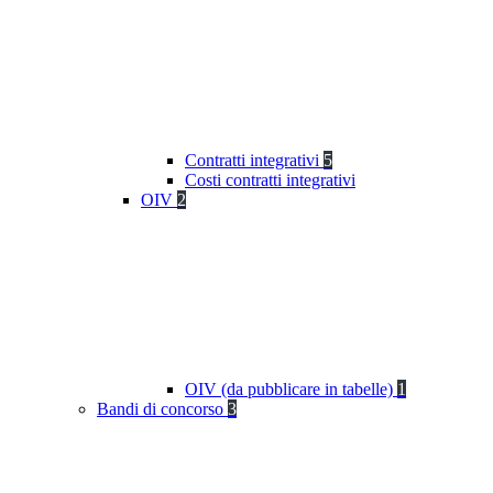
Contratti integrativi
5
Costi contratti integrativi
OIV
2
OIV (da pubblicare in tabelle)
1
Bandi di concorso
3