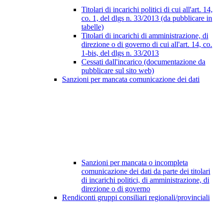
Titolari di incarichi politici di cui all'art. 14,
co. 1, del dlgs n. 33/2013 (da pubblicare in
tabelle)
Titolari di incarichi di amministrazione, di
direzione o di governo di cui all'art. 14, co.
1-bis, del dlgs n. 33/2013
Cessati dall'incarico (documentazione da
pubblicare sul sito web)
Sanzioni per mancata comunicazione dei dati
Sanzioni per mancata o incompleta
comunicazione dei dati da parte dei titolari
di incarichi politici, di amministrazione, di
direzione o di governo
Rendiconti gruppi consiliari regionali/provinciali