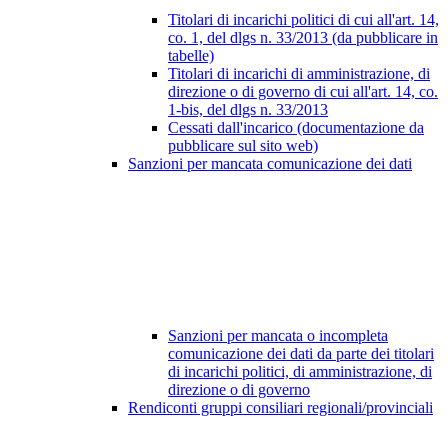
Titolari di incarichi politici di cui all'art. 14,
co. 1, del dlgs n. 33/2013 (da pubblicare in
tabelle)
Titolari di incarichi di amministrazione, di
direzione o di governo di cui all'art. 14, co.
1-bis, del dlgs n. 33/2013
Cessati dall'incarico (documentazione da
pubblicare sul sito web)
Sanzioni per mancata comunicazione dei dati
Sanzioni per mancata o incompleta
comunicazione dei dati da parte dei titolari
di incarichi politici, di amministrazione, di
direzione o di governo
Rendiconti gruppi consiliari regionali/provinciali