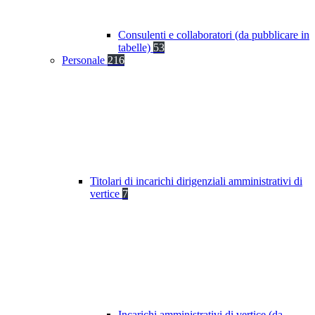
Consulenti e collaboratori (da pubblicare in
tabelle)
53
Personale
216
Titolari di incarichi dirigenziali amministrativi di
vertice
7
Incarichi amministrativi di vertice (da