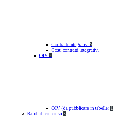
Contratti integrativi
5
Costi contratti integrativi
OIV
2
OIV (da pubblicare in tabelle)
1
Bandi di concorso
3