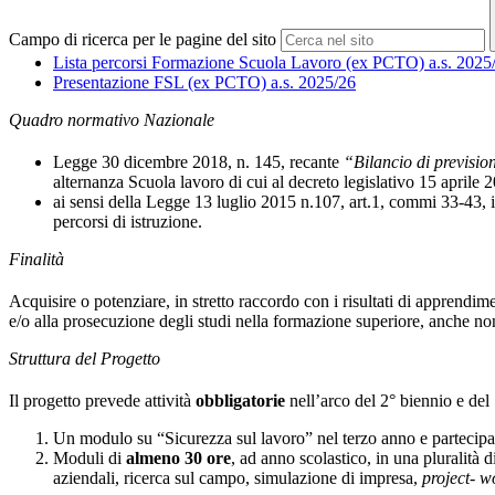
Campo di ricerca per le pagine del sito
Lista percorsi Formazione Scuola Lavoro (ex PCTO) a.s. 2025
Presentazione FSL (ex PCTO) a.s. 2025/26
Quadro normativo Nazionale
Legge 30 dicembre 2018, n. 145, recante
“Bilancio di previsio
alternanza Scuola lavoro di cui al decreto legislativo 15 aprile 2
ai sensi della Legge 13 luglio 2015 n.107, art.1, commi 33-43, i
percorsi di istruzione.
Finalità
Acquisire o potenziare, in stretto raccordo con i risultati di apprendi
e/o alla prosecuzione degli studi nella formazione superiore, anche n
Struttura del Progetto
Il progetto prevede attività
obbligatorie
nell’arco del 2° biennio e de
Un modulo su “Sicurezza sul lavoro” nel terzo anno e partecipaz
Moduli di
almeno 30 ore
, ad anno scolastico, in una pluralità 
aziendali, ricerca sul campo, simulazione di impresa,
project- w