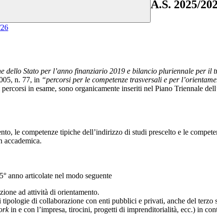
A.S. 2025/20
/26
ne dello Stato per l’anno finanziario 2019 e bilancio pluriennale per il
005, n. 77, in
“percorsi per le competenze trasversali e per l’orientam
 percorsi in esame, sono organicamente inseriti nel Piano Triennale dell’
mento, le competenze tipiche dell’indirizzo di studi prescelto e le comp
on accademica.
l 5° anno articolate nel modo seguente
ione ad attività di orientamento.
di tipologie di collaborazione con enti pubblici e privati, anche del terzo
ork
in e con l’impresa, tirocini, progetti di imprenditorialità, ecc.) in cont