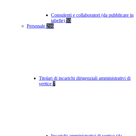
Consulenti e collaboratori (da pubblicare in
tabelle)
53
Personale
216
Titolari di incarichi dirigenziali amministrativi di
vertice
7
Incarichi amministrativi di vertice (da