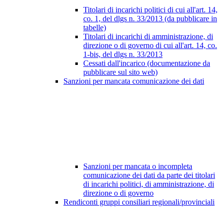
Titolari di incarichi politici di cui all'art. 14,
co. 1, del dlgs n. 33/2013 (da pubblicare in
tabelle)
Titolari di incarichi di amministrazione, di
direzione o di governo di cui all'art. 14, co.
1-bis, del dlgs n. 33/2013
Cessati dall'incarico (documentazione da
pubblicare sul sito web)
Sanzioni per mancata comunicazione dei dati
Sanzioni per mancata o incompleta
comunicazione dei dati da parte dei titolari
di incarichi politici, di amministrazione, di
direzione o di governo
Rendiconti gruppi consiliari regionali/provinciali