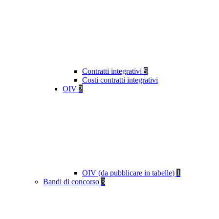
Contratti integrativi
5
Costi contratti integrativi
OIV
2
OIV (da pubblicare in tabelle)
1
Bandi di concorso
3