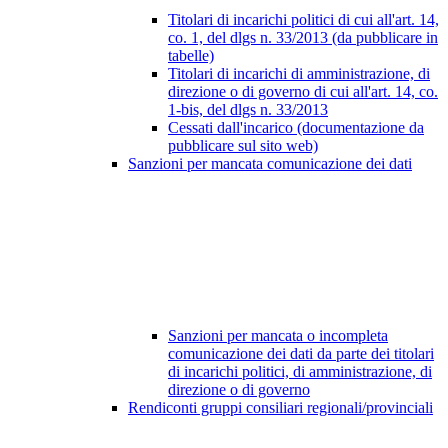
Titolari di incarichi politici di cui all'art. 14,
co. 1, del dlgs n. 33/2013 (da pubblicare in
tabelle)
Titolari di incarichi di amministrazione, di
direzione o di governo di cui all'art. 14, co.
1-bis, del dlgs n. 33/2013
Cessati dall'incarico (documentazione da
pubblicare sul sito web)
Sanzioni per mancata comunicazione dei dati
Sanzioni per mancata o incompleta
comunicazione dei dati da parte dei titolari
di incarichi politici, di amministrazione, di
direzione o di governo
Rendiconti gruppi consiliari regionali/provinciali