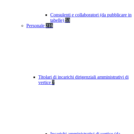
Consulenti e collaboratori (da pubblicare in
tabelle)
53
Personale
216
Titolari di incarichi dirigenziali amministrativi di
vertice
7
Incarichi amministrativi di vertice (da