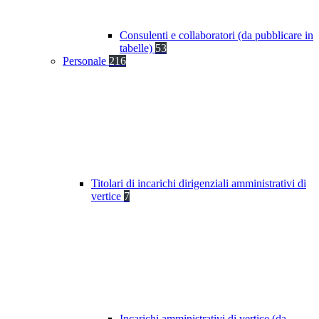
Consulenti e collaboratori (da pubblicare in
tabelle)
53
Personale
216
Titolari di incarichi dirigenziali amministrativi di
vertice
7
Incarichi amministrativi di vertice (da