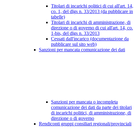
Titolari di incarichi politici di cui all'art. 14,
co. 1, del dlgs n. 33/2013 (da pubblicare in
tabelle)
Titolari di incarichi di amministrazione, di
direzione o di governo di cui all'art. 14, co.
1-bis, del dlgs n. 33/2013
Cessati dall'incarico (documentazione da
pubblicare sul sito web)
Sanzioni per mancata comunicazione dei dati
Sanzioni per mancata o incompleta
comunicazione dei dati da parte dei titolari
di incarichi politici, di amministrazione, di
direzione o di governo
Rendiconti gruppi consiliari regionali/provinciali