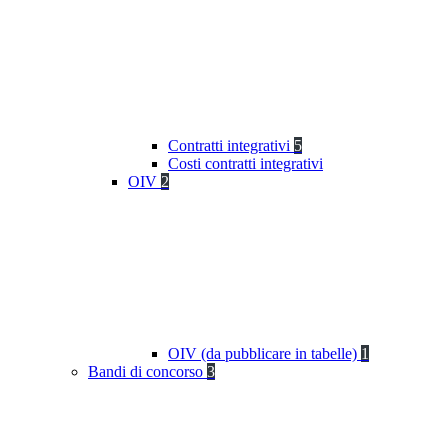
Contratti integrativi
5
Costi contratti integrativi
OIV
2
OIV (da pubblicare in tabelle)
1
Bandi di concorso
3