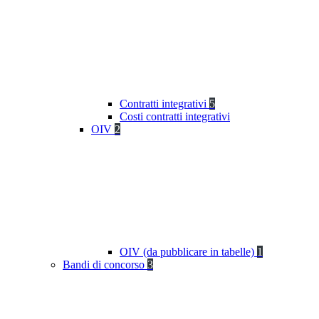
Contratti integrativi
5
Costi contratti integrativi
OIV
2
OIV (da pubblicare in tabelle)
1
Bandi di concorso
3