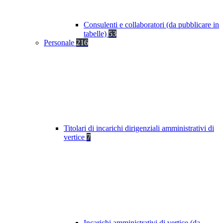
Consulenti e collaboratori (da pubblicare in
tabelle)
53
Personale
216
Titolari di incarichi dirigenziali amministrativi di
vertice
7
Incarichi amministrativi di vertice (da