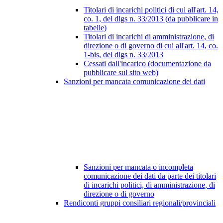
Titolari di incarichi politici di cui all'art. 14,
co. 1, del dlgs n. 33/2013 (da pubblicare in
tabelle)
Titolari di incarichi di amministrazione, di
direzione o di governo di cui all'art. 14, co.
1-bis, del dlgs n. 33/2013
Cessati dall'incarico (documentazione da
pubblicare sul sito web)
Sanzioni per mancata comunicazione dei dati
Sanzioni per mancata o incompleta
comunicazione dei dati da parte dei titolari
di incarichi politici, di amministrazione, di
direzione o di governo
Rendiconti gruppi consiliari regionali/provinciali