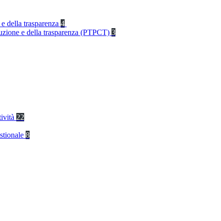
 e della trasparenza
4
rruzione e della trasparenza (PTPCT)
3
tività
22
stionale
8