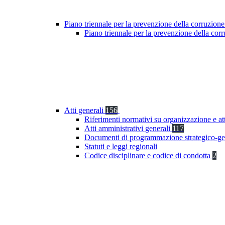
Piano triennale per la prevenzione della corruzione
Piano triennale per la prevenzione della co
Atti generali
156
Riferimenti normativi su organizzazione e at
Atti amministrativi generali
117
Documenti di programmazione strategico-ge
Statuti e leggi regionali
Codice disciplinare e codice di condotta
2