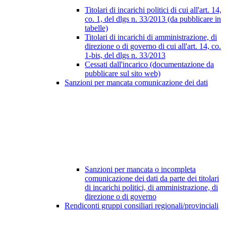
Titolari di incarichi politici di cui all'art. 14,
co. 1, del dlgs n. 33/2013 (da pubblicare in
tabelle)
Titolari di incarichi di amministrazione, di
direzione o di governo di cui all'art. 14, co.
1-bis, del dlgs n. 33/2013
Cessati dall'incarico (documentazione da
pubblicare sul sito web)
Sanzioni per mancata comunicazione dei dati
Sanzioni per mancata o incompleta
comunicazione dei dati da parte dei titolari
di incarichi politici, di amministrazione, di
direzione o di governo
Rendiconti gruppi consiliari regionali/provinciali