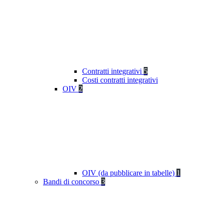
Contratti integrativi
5
Costi contratti integrativi
OIV
2
OIV (da pubblicare in tabelle)
1
Bandi di concorso
3