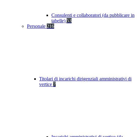
Consulenti e collaboratori (da pubblicare in
tabelle)
53
Personale
216
Titolari di incarichi dirigenziali amministrativi di
vertice
7
Incarichi amministrativi di vertice (da