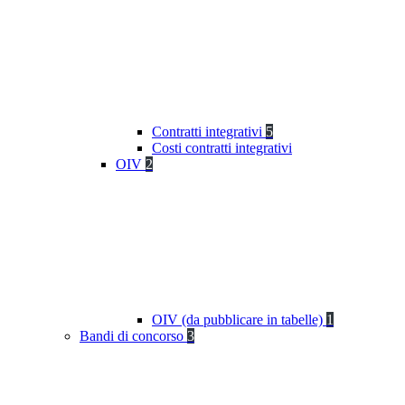
Contratti integrativi
5
Costi contratti integrativi
OIV
2
OIV (da pubblicare in tabelle)
1
Bandi di concorso
3