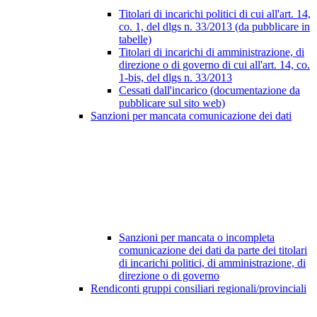
Titolari di incarichi politici di cui all'art. 14,
co. 1, del dlgs n. 33/2013 (da pubblicare in
tabelle)
Titolari di incarichi di amministrazione, di
direzione o di governo di cui all'art. 14, co.
1-bis, del dlgs n. 33/2013
Cessati dall'incarico (documentazione da
pubblicare sul sito web)
Sanzioni per mancata comunicazione dei dati
Sanzioni per mancata o incompleta
comunicazione dei dati da parte dei titolari
di incarichi politici, di amministrazione, di
direzione o di governo
Rendiconti gruppi consiliari regionali/provinciali