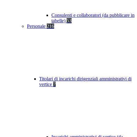
Consulenti e collaboratori (da pubblicare in
tabelle)
53
Personale
216
Titolari di incarichi dirigenziali amministrativi di
vertice
7
Incarichi amministrativi di vertice (da