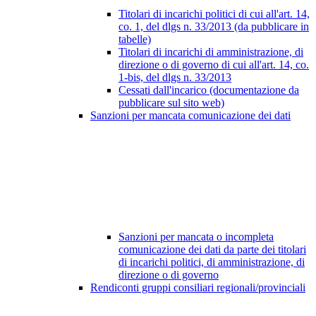
Titolari di incarichi politici di cui all'art. 14,
co. 1, del dlgs n. 33/2013 (da pubblicare in
tabelle)
Titolari di incarichi di amministrazione, di
direzione o di governo di cui all'art. 14, co.
1-bis, del dlgs n. 33/2013
Cessati dall'incarico (documentazione da
pubblicare sul sito web)
Sanzioni per mancata comunicazione dei dati
Sanzioni per mancata o incompleta
comunicazione dei dati da parte dei titolari
di incarichi politici, di amministrazione, di
direzione o di governo
Rendiconti gruppi consiliari regionali/provinciali