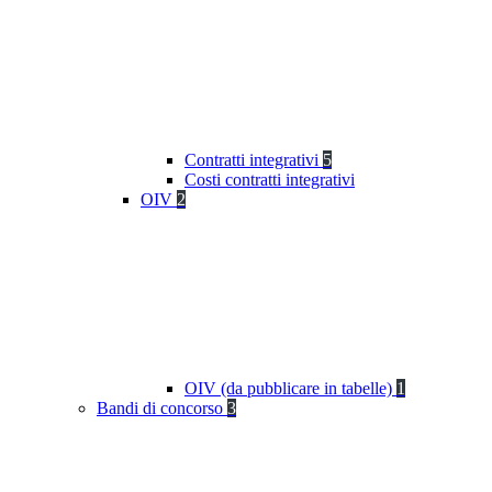
Contratti integrativi
5
Costi contratti integrativi
OIV
2
OIV (da pubblicare in tabelle)
1
Bandi di concorso
3