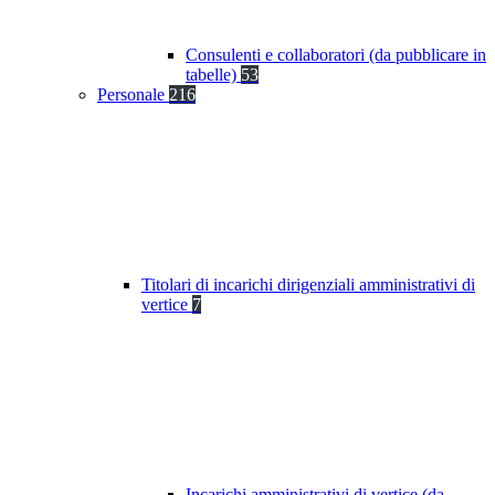
Consulenti e collaboratori (da pubblicare in
tabelle)
53
Personale
216
Titolari di incarichi dirigenziali amministrativi di
vertice
7
Incarichi amministrativi di vertice (da