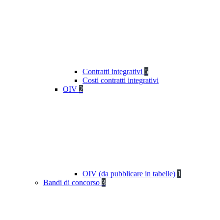
Contratti integrativi
5
Costi contratti integrativi
OIV
2
OIV (da pubblicare in tabelle)
1
Bandi di concorso
3