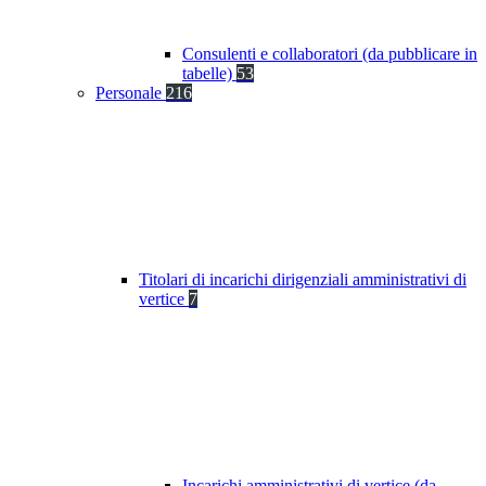
Consulenti e collaboratori (da pubblicare in
tabelle)
53
Personale
216
Titolari di incarichi dirigenziali amministrativi di
vertice
7
Incarichi amministrativi di vertice (da