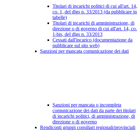
Titolari di incarichi politici di cui all'art. 14,
co. 1, del dlgs n. 33/2013 (da pubblicare in
tabelle)
Titolari di incarichi di amministrazione, di
direzione o di governo di cui all'art. 14, co.
1-bis, del dlgs n. 33/2013
Cessati dall'incarico (documentazione da
pubblicare sul sito web)
Sanzioni per mancata comunicazione dei dati
Sanzioni per mancata o incompleta
comunicazione dei dati da parte dei titolari
di incarichi politici, di amministrazione, di
direzione o di governo
Rendiconti gruppi consiliari regionali/provinciali