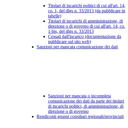
Titolari di incarichi politici di cui all'art. 14,
co. 1, del dlgs n. 33/2013 (da pubblicare in
tabelle)
Titolari di incarichi di amministrazione, di
direzione o di governo di cui all'art. 14, co.
1-bis, del dlgs n. 33/2013
Cessati dall'incarico (documentazione da
pubblicare sul sito web)
Sanzioni per mancata comunicazione dei dati
Sanzioni per mancata o incompleta
comunicazione dei dati da parte dei titolari
di incarichi politici, di amministrazione, di
direzione o di governo
Rendiconti gruppi consiliari regionali/provinciali