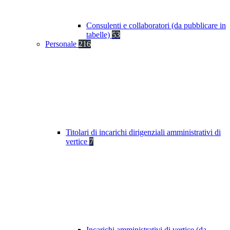
Consulenti e collaboratori (da pubblicare in
tabelle)
53
Personale
216
Titolari di incarichi dirigenziali amministrativi di
vertice
7
Incarichi amministrativi di vertice (da