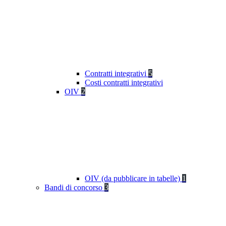
Contratti integrativi
5
Costi contratti integrativi
OIV
2
OIV (da pubblicare in tabelle)
1
Bandi di concorso
3