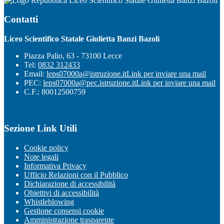
Liceo Scientifico Statale Giulietta Banzi Bazoli
Contatti
Liceo Scientifico Statale Giulietta Banzi Bazoli
Piazza Palio, 63 - 73100 Lecce
Tel:
0832 312433
Email:
leps07000a@istruzione.it
Link per inviare una mail
PEC:
leps07000a@pec.istruzione.it
Link per inviare una mail
C.F.: 80012500759
Sezione Link Utili
Cookie policy
Note legali
Informativa Privacy
Ufficio Relazioni con il Pubblico
Dichiarazione di accessibilità
Obiettivi di accessibilità
Whistleblowing
Gestione consensi cookie
Amministrazione trasparente