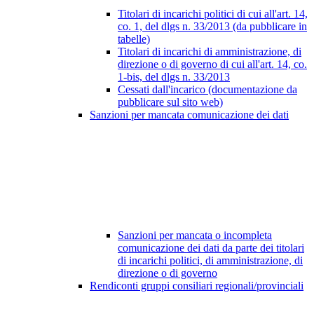
Titolari di incarichi politici di cui all'art. 14,
co. 1, del dlgs n. 33/2013 (da pubblicare in
tabelle)
Titolari di incarichi di amministrazione, di
direzione o di governo di cui all'art. 14, co.
1-bis, del dlgs n. 33/2013
Cessati dall'incarico (documentazione da
pubblicare sul sito web)
Sanzioni per mancata comunicazione dei dati
Sanzioni per mancata o incompleta
comunicazione dei dati da parte dei titolari
di incarichi politici, di amministrazione, di
direzione o di governo
Rendiconti gruppi consiliari regionali/provinciali