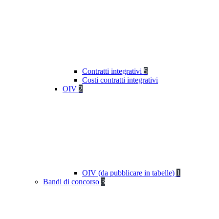
Contratti integrativi
5
Costi contratti integrativi
OIV
2
OIV (da pubblicare in tabelle)
1
Bandi di concorso
3