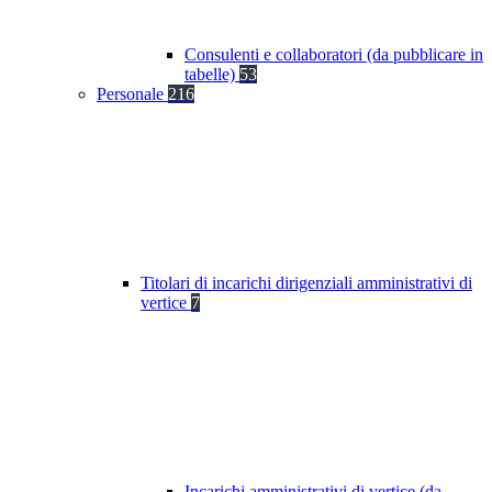
Consulenti e collaboratori (da pubblicare in
tabelle)
53
Personale
216
Titolari di incarichi dirigenziali amministrativi di
vertice
7
Incarichi amministrativi di vertice (da