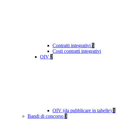
Contratti integrativi
5
Costi contratti integrativi
OIV
2
OIV (da pubblicare in tabelle)
1
Bandi di concorso
3