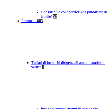
Consulenti e collaboratori (da pubblicare in
tabelle)
53
Personale
216
Titolari di incarichi dirigenziali amministrativi di
vertice
7
Incarichi amministrativi di vertice (da