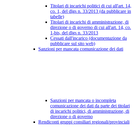
Titolari di incarichi politici di cui all'art. 14,
co. 1, del dlgs n. 33/2013 (da pubblicare in
tabelle)
Titolari di incarichi di amministrazione, di
direzione o di governo di cui all'art. 14, co.
1-bis, del dlgs n. 33/2013
Cessati dall'incarico (documentazione da
pubblicare sul sito web)
Sanzioni per mancata comunicazione dei dati
Sanzioni per mancata o incompleta
comunicazione dei dati da parte dei titolari
di incarichi politici, di amministrazione, di
direzione o di governo
Rendiconti gruppi consiliari regionali/provinciali