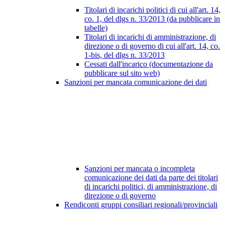
Titolari di incarichi politici di cui all'art. 14,
co. 1, del dlgs n. 33/2013 (da pubblicare in
tabelle)
Titolari di incarichi di amministrazione, di
direzione o di governo di cui all'art. 14, co.
1-bis, del dlgs n. 33/2013
Cessati dall'incarico (documentazione da
pubblicare sul sito web)
Sanzioni per mancata comunicazione dei dati
Sanzioni per mancata o incompleta
comunicazione dei dati da parte dei titolari
di incarichi politici, di amministrazione, di
direzione o di governo
Rendiconti gruppi consiliari regionali/provinciali