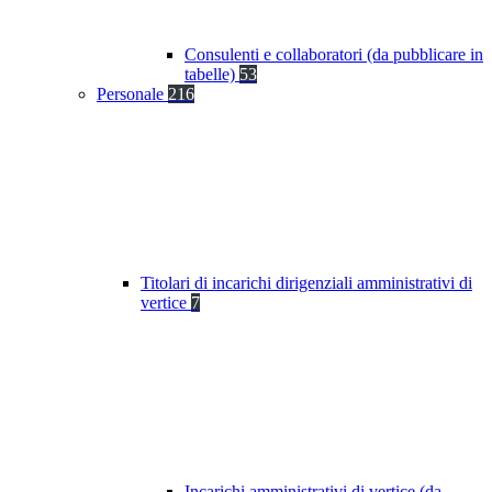
Consulenti e collaboratori (da pubblicare in
tabelle)
53
Personale
216
Titolari di incarichi dirigenziali amministrativi di
vertice
7
Incarichi amministrativi di vertice (da