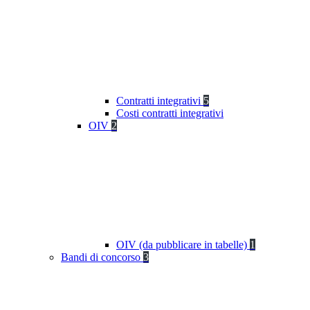
Contratti integrativi
5
Costi contratti integrativi
OIV
2
OIV (da pubblicare in tabelle)
1
Bandi di concorso
3