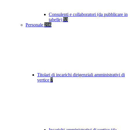
Consulenti e collaboratori (da pubblicare in
tabelle)
53
Personale
216
Titolari di incarichi dirigenziali amministrativi di
vertice
7
Incarichi amministrativi di vertice (da