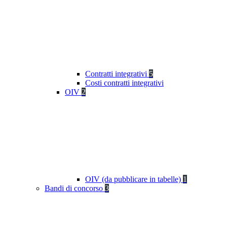
Contratti integrativi
5
Costi contratti integrativi
OIV
2
OIV (da pubblicare in tabelle)
1
Bandi di concorso
3