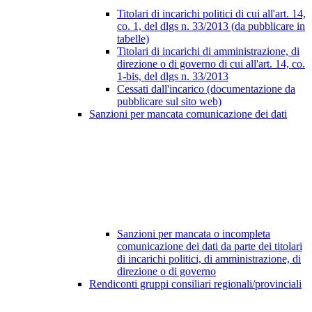
Titolari di incarichi politici di cui all'art. 14,
co. 1, del dlgs n. 33/2013 (da pubblicare in
tabelle)
Titolari di incarichi di amministrazione, di
direzione o di governo di cui all'art. 14, co.
1-bis, del dlgs n. 33/2013
Cessati dall'incarico (documentazione da
pubblicare sul sito web)
Sanzioni per mancata comunicazione dei dati
Sanzioni per mancata o incompleta
comunicazione dei dati da parte dei titolari
di incarichi politici, di amministrazione, di
direzione o di governo
Rendiconti gruppi consiliari regionali/provinciali