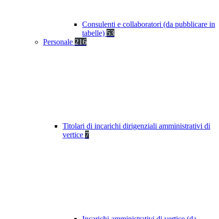
Consulenti e collaboratori (da pubblicare in
tabelle)
53
Personale
216
Titolari di incarichi dirigenziali amministrativi di
vertice
7
Incarichi amministrativi di vertice (da