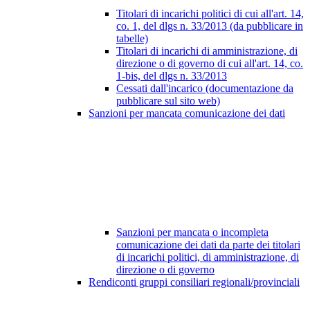
Titolari di incarichi politici di cui all'art. 14,
co. 1, del dlgs n. 33/2013 (da pubblicare in
tabelle)
Titolari di incarichi di amministrazione, di
direzione o di governo di cui all'art. 14, co.
1-bis, del dlgs n. 33/2013
Cessati dall'incarico (documentazione da
pubblicare sul sito web)
Sanzioni per mancata comunicazione dei dati
Sanzioni per mancata o incompleta
comunicazione dei dati da parte dei titolari
di incarichi politici, di amministrazione, di
direzione o di governo
Rendiconti gruppi consiliari regionali/provinciali