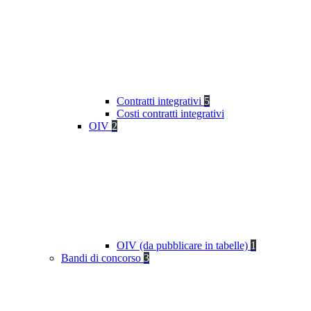
Contratti integrativi
5
Costi contratti integrativi
OIV
2
OIV (da pubblicare in tabelle)
1
Bandi di concorso
3