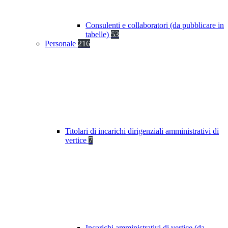
Consulenti e collaboratori (da pubblicare in
tabelle)
53
Personale
216
Titolari di incarichi dirigenziali amministrativi di
vertice
7
Incarichi amministrativi di vertice (da