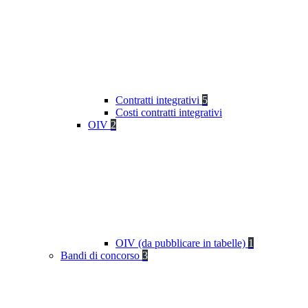
Contratti integrativi
5
Costi contratti integrativi
OIV
2
OIV (da pubblicare in tabelle)
1
Bandi di concorso
3