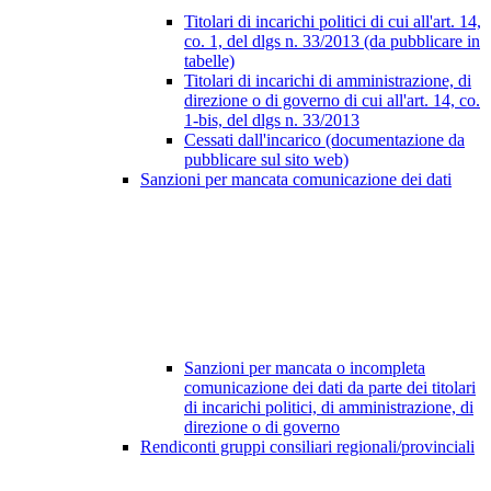
Titolari di incarichi politici di cui all'art. 14,
co. 1, del dlgs n. 33/2013 (da pubblicare in
tabelle)
Titolari di incarichi di amministrazione, di
direzione o di governo di cui all'art. 14, co.
1-bis, del dlgs n. 33/2013
Cessati dall'incarico (documentazione da
pubblicare sul sito web)
Sanzioni per mancata comunicazione dei dati
Sanzioni per mancata o incompleta
comunicazione dei dati da parte dei titolari
di incarichi politici, di amministrazione, di
direzione o di governo
Rendiconti gruppi consiliari regionali/provinciali