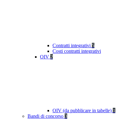
Contratti integrativi
5
Costi contratti integrativi
OIV
2
OIV (da pubblicare in tabelle)
1
Bandi di concorso
3