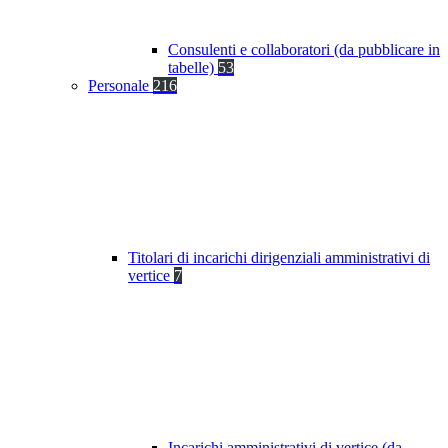
Consulenti e collaboratori (da pubblicare in
tabelle)
53
Personale
216
Titolari di incarichi dirigenziali amministrativi di
vertice
7
Incarichi amministrativi di vertice (da