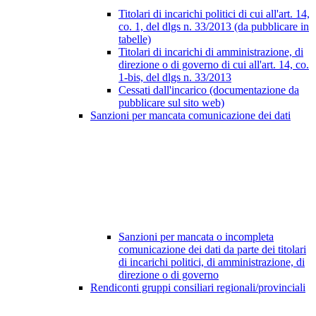
Titolari di incarichi politici di cui all'art. 14,
co. 1, del dlgs n. 33/2013 (da pubblicare in
tabelle)
Titolari di incarichi di amministrazione, di
direzione o di governo di cui all'art. 14, co.
1-bis, del dlgs n. 33/2013
Cessati dall'incarico (documentazione da
pubblicare sul sito web)
Sanzioni per mancata comunicazione dei dati
Sanzioni per mancata o incompleta
comunicazione dei dati da parte dei titolari
di incarichi politici, di amministrazione, di
direzione o di governo
Rendiconti gruppi consiliari regionali/provinciali