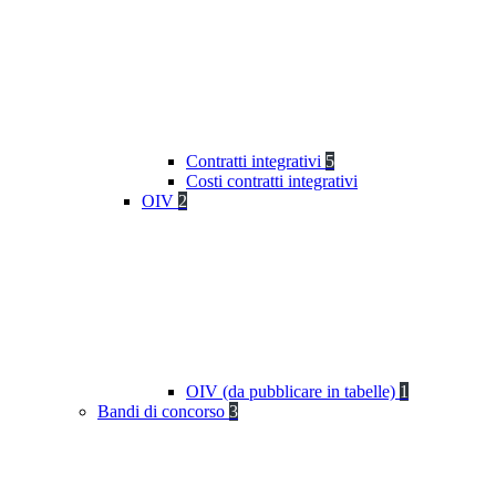
Contratti integrativi
5
Costi contratti integrativi
OIV
2
OIV (da pubblicare in tabelle)
1
Bandi di concorso
3