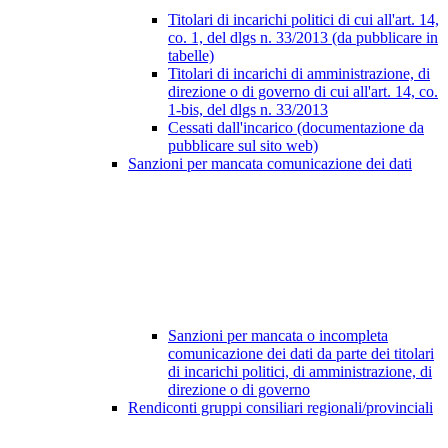
Titolari di incarichi politici di cui all'art. 14,
co. 1, del dlgs n. 33/2013 (da pubblicare in
tabelle)
Titolari di incarichi di amministrazione, di
direzione o di governo di cui all'art. 14, co.
1-bis, del dlgs n. 33/2013
Cessati dall'incarico (documentazione da
pubblicare sul sito web)
Sanzioni per mancata comunicazione dei dati
Sanzioni per mancata o incompleta
comunicazione dei dati da parte dei titolari
di incarichi politici, di amministrazione, di
direzione o di governo
Rendiconti gruppi consiliari regionali/provinciali