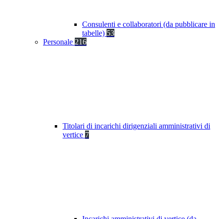
Consulenti e collaboratori (da pubblicare in
tabelle)
53
Personale
216
Titolari di incarichi dirigenziali amministrativi di
vertice
7
Incarichi amministrativi di vertice (da