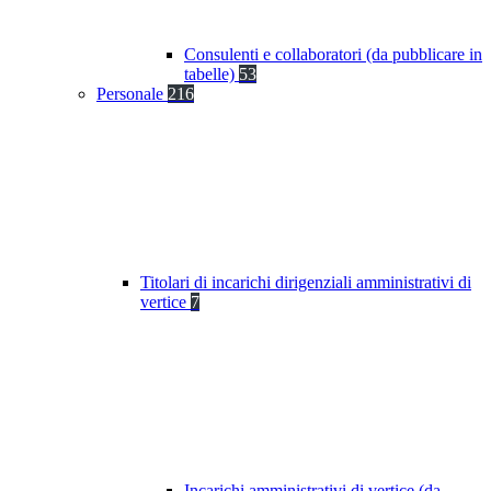
Consulenti e collaboratori (da pubblicare in
tabelle)
53
Personale
216
Titolari di incarichi dirigenziali amministrativi di
vertice
7
Incarichi amministrativi di vertice (da