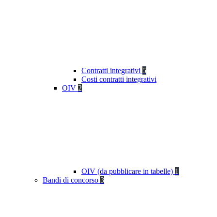
Contratti integrativi
5
Costi contratti integrativi
OIV
2
OIV (da pubblicare in tabelle)
1
Bandi di concorso
3