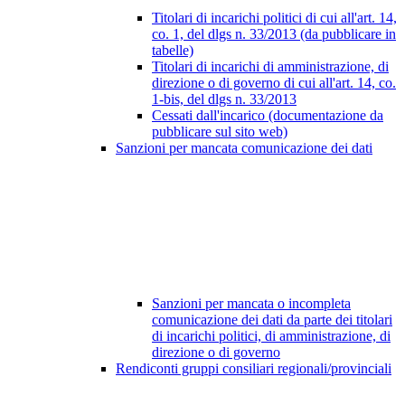
Titolari di incarichi politici di cui all'art. 14,
co. 1, del dlgs n. 33/2013 (da pubblicare in
tabelle)
Titolari di incarichi di amministrazione, di
direzione o di governo di cui all'art. 14, co.
1-bis, del dlgs n. 33/2013
Cessati dall'incarico (documentazione da
pubblicare sul sito web)
Sanzioni per mancata comunicazione dei dati
Sanzioni per mancata o incompleta
comunicazione dei dati da parte dei titolari
di incarichi politici, di amministrazione, di
direzione o di governo
Rendiconti gruppi consiliari regionali/provinciali