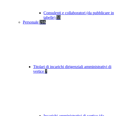
Consulenti e collaboratori (da pubblicare in
tabelle)
53
Personale
216
Titolari di incarichi dirigenziali amministrativi di
vertice
7
Incarichi amministrativi di vertice (da