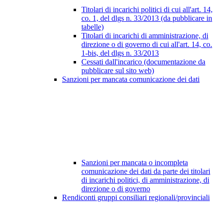
Titolari di incarichi politici di cui all'art. 14,
co. 1, del dlgs n. 33/2013 (da pubblicare in
tabelle)
Titolari di incarichi di amministrazione, di
direzione o di governo di cui all'art. 14, co.
1-bis, del dlgs n. 33/2013
Cessati dall'incarico (documentazione da
pubblicare sul sito web)
Sanzioni per mancata comunicazione dei dati
Sanzioni per mancata o incompleta
comunicazione dei dati da parte dei titolari
di incarichi politici, di amministrazione, di
direzione o di governo
Rendiconti gruppi consiliari regionali/provinciali