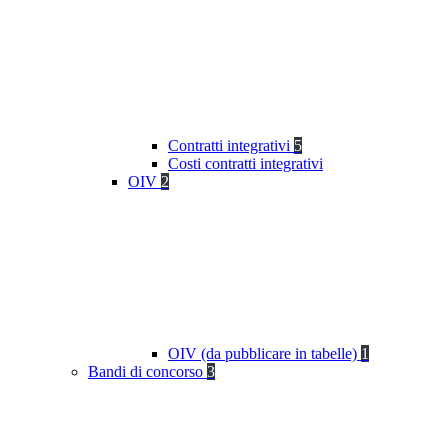
Contratti integrativi
5
Costi contratti integrativi
OIV
2
OIV (da pubblicare in tabelle)
1
Bandi di concorso
3