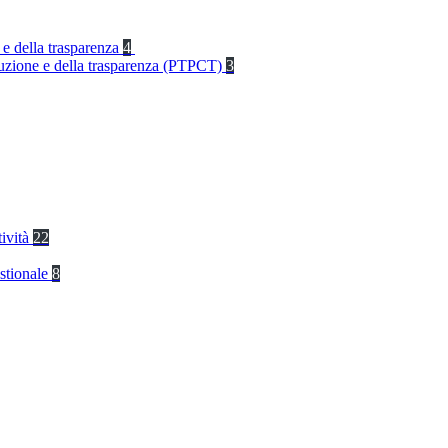
 e della trasparenza
4
rruzione e della trasparenza (PTPCT)
3
tività
22
stionale
8