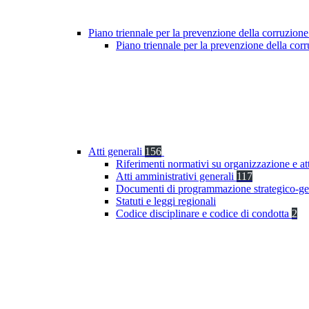
Piano triennale per la prevenzione della corruzione
Piano triennale per la prevenzione della co
Atti generali
156
Riferimenti normativi su organizzazione e at
Atti amministrativi generali
117
Documenti di programmazione strategico-ge
Statuti e leggi regionali
Codice disciplinare e codice di condotta
2