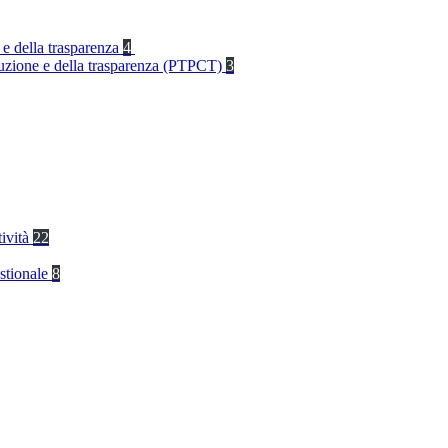
 e della trasparenza
4
rruzione e della trasparenza (PTPCT)
3
tività
22
stionale
8