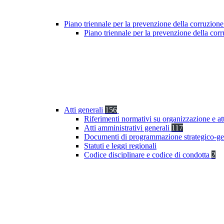
Piano triennale per la prevenzione della corruzione
Piano triennale per la prevenzione della co
Atti generali
156
Riferimenti normativi su organizzazione e at
Atti amministrativi generali
117
Documenti di programmazione strategico-ge
Statuti e leggi regionali
Codice disciplinare e codice di condotta
2