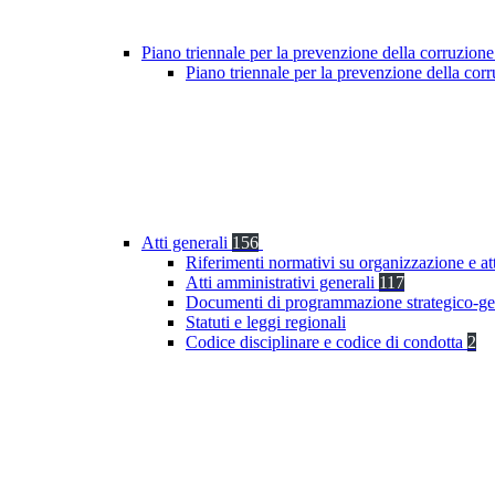
Piano triennale per la prevenzione della corruzione
Piano triennale per la prevenzione della co
Atti generali
156
Riferimenti normativi su organizzazione e at
Atti amministrativi generali
117
Documenti di programmazione strategico-ge
Statuti e leggi regionali
Codice disciplinare e codice di condotta
2