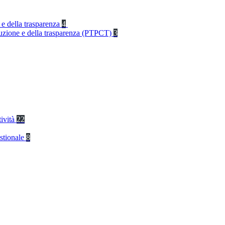
 e della trasparenza
4
rruzione e della trasparenza (PTPCT)
3
tività
22
stionale
8