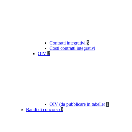
Contratti integrativi
5
Costi contratti integrativi
OIV
2
OIV (da pubblicare in tabelle)
1
Bandi di concorso
3