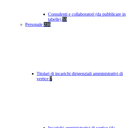
Consulenti e collaboratori (da pubblicare in
tabelle)
53
Personale
216
Titolari di incarichi dirigenziali amministrativi di
vertice
7
Incarichi amministrativi di vertice (da