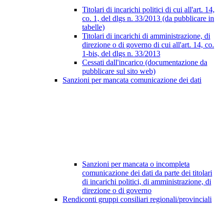
Titolari di incarichi politici di cui all'art. 14,
co. 1, del dlgs n. 33/2013 (da pubblicare in
tabelle)
Titolari di incarichi di amministrazione, di
direzione o di governo di cui all'art. 14, co.
1-bis, del dlgs n. 33/2013
Cessati dall'incarico (documentazione da
pubblicare sul sito web)
Sanzioni per mancata comunicazione dei dati
Sanzioni per mancata o incompleta
comunicazione dei dati da parte dei titolari
di incarichi politici, di amministrazione, di
direzione o di governo
Rendiconti gruppi consiliari regionali/provinciali