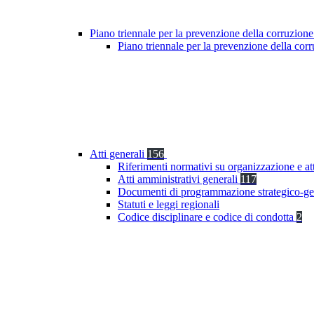
Piano triennale per la prevenzione della corruzione
Piano triennale per la prevenzione della co
Atti generali
156
Riferimenti normativi su organizzazione e at
Atti amministrativi generali
117
Documenti di programmazione strategico-ge
Statuti e leggi regionali
Codice disciplinare e codice di condotta
2