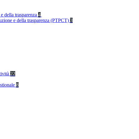
 e della trasparenza
4
rruzione e della trasparenza (PTPCT)
3
tività
22
stionale
8