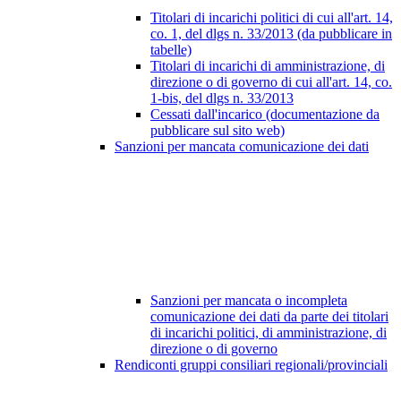
Titolari di incarichi politici di cui all'art. 14,
co. 1, del dlgs n. 33/2013 (da pubblicare in
tabelle)
Titolari di incarichi di amministrazione, di
direzione o di governo di cui all'art. 14, co.
1-bis, del dlgs n. 33/2013
Cessati dall'incarico (documentazione da
pubblicare sul sito web)
Sanzioni per mancata comunicazione dei dati
Sanzioni per mancata o incompleta
comunicazione dei dati da parte dei titolari
di incarichi politici, di amministrazione, di
direzione o di governo
Rendiconti gruppi consiliari regionali/provinciali