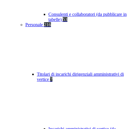
Consulenti e collaboratori (da pubblicare in
tabelle)
53
Personale
216
Titolari di incarichi dirigenziali amministrativi di
vertice
7
Incarichi amministrativi di vertice (da