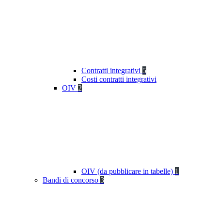
Contratti integrativi
5
Costi contratti integrativi
OIV
2
OIV (da pubblicare in tabelle)
1
Bandi di concorso
3