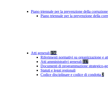
Piano triennale per la prevenzione della corruzione
Piano triennale per la prevenzione della co
Atti generali
156
Riferimenti normativi su organizzazione e at
Atti amministrativi generali
117
Documenti di programmazione strategico-ge
Statuti e leggi regionali
Codice disciplinare e codice di condotta
2