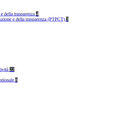
 e della trasparenza
4
rruzione e della trasparenza (PTPCT)
3
tività
22
stionale
8