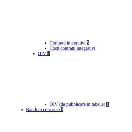
Contratti integrativi
5
Costi contratti integrativi
OIV
2
OIV (da pubblicare in tabelle)
1
Bandi di concorso
3