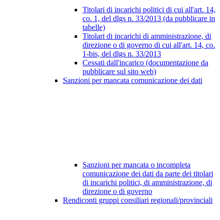
Titolari di incarichi politici di cui all'art. 14,
co. 1, del dlgs n. 33/2013 (da pubblicare in
tabelle)
Titolari di incarichi di amministrazione, di
direzione o di governo di cui all'art. 14, co.
1-bis, del dlgs n. 33/2013
Cessati dall'incarico (documentazione da
pubblicare sul sito web)
Sanzioni per mancata comunicazione dei dati
Sanzioni per mancata o incompleta
comunicazione dei dati da parte dei titolari
di incarichi politici, di amministrazione, di
direzione o di governo
Rendiconti gruppi consiliari regionali/provinciali