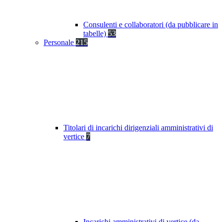
Consulenti e collaboratori (da pubblicare in
tabelle)
53
Personale
215
Titolari di incarichi dirigenziali amministrativi di
vertice
7
Incarichi amministrativi di vertice (da